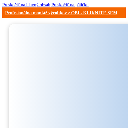
Preskočiť na hlavný obsah
Preskočiť na pätičku
Profesionálna montáž výrobkov z OBI - KLIKNITE SEM