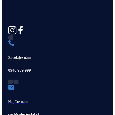
Zavolajte nám
0940 989 999
Napíšte nám
sos@soforinstal.sk