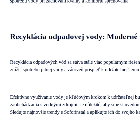
spotrebu vody pri zachovaní kvality a komfortu sprchovania.
Recyklácia odpadovej vody: Moderné ri
Recyklácia odpadových vôd sa stáva stále viac populárnym rieš
znížiť spotrebu pitnej vody a zároveň prispieť k udržateľnejšiemu
Efektívne využívanie vody je kľúčovým krokom k udržateľnej bud
zaobchádzania s vodnými zdrojmi. Je dôležité, aby sme si uvedomil
Sledujte najnovšie trendy s Soforinstal a aplikujte ich do svojho